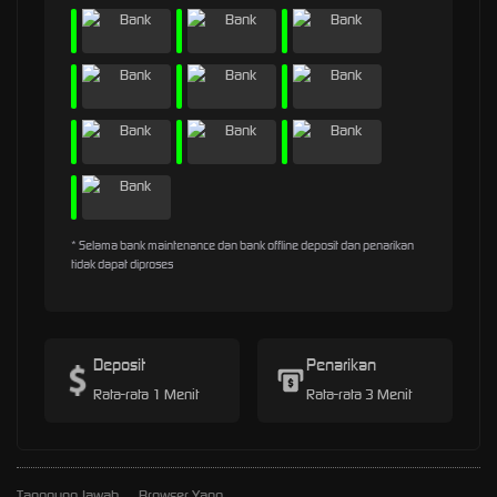
* Selama bank maintenance dan bank offline deposit dan penarikan
tidak dapat diproses
Deposit
Penarikan
Rata-rata 1 Menit
Rata-rata 3 Menit
Tanggung Jawab
Browser Yang