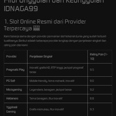
IDNAGA99
1. Slot Online Resmi dari Provider
Terpercaya 🎰
Kami bekerja sama dengan provider permainan slot terkenal dunia yang sudah terbukti
kualitasnya. Berikut adalah beberapa provider lengkap dengan penjelasan singkat dan
rating poin dari kami:
Rating Poin (1-
Provider
Penjelasan Singkat
10)
Inovatif, grafis HD, RTP tinggi, jackpot progresif
Pragmatic Play
9.5
besar
PG Soft
Mobile-friendly, tema menarik, inovatif
9.0
Microgaming
Legendaris, beragam, jackpot besar
9.2
Habanero
Tema beragam, fitur inovatif
8.8
Yggdrasil
Grafis memukau, fitur inovatif
9.3
Gaming