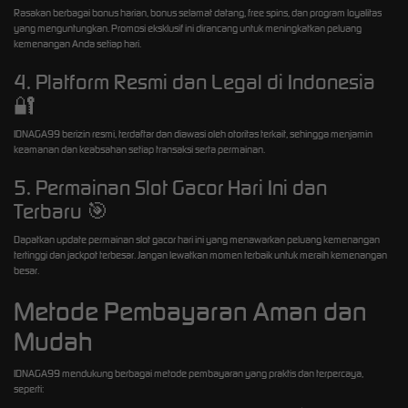
Rasakan berbagai bonus harian, bonus selamat datang, free spins, dan program loyalitas
yang menguntungkan. Promosi eksklusif ini dirancang untuk meningkatkan peluang
kemenangan Anda setiap hari.
4. Platform Resmi dan Legal di Indonesia
🔐
IDNAGA99 berizin resmi, terdaftar dan diawasi oleh otoritas terkait, sehingga menjamin
keamanan dan keabsahan setiap transaksi serta permainan.
5. Permainan Slot Gacor Hari Ini dan
Terbaru 🎯
Dapatkan update permainan slot gacor hari ini yang menawarkan peluang kemenangan
tertinggi dan jackpot terbesar. Jangan lewatkan momen terbaik untuk meraih kemenangan
besar.
Metode Pembayaran Aman dan
Mudah
IDNAGA99 mendukung berbagai metode pembayaran yang praktis dan terpercaya,
seperti: