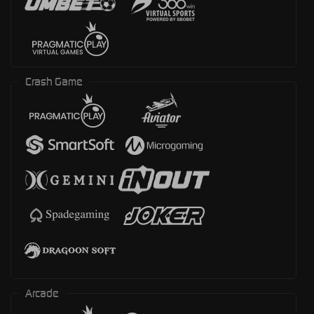
Crash Game
Arcade