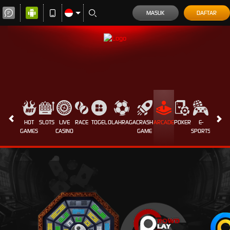
MASUK
DAFTAR
HOT
SLOTS
LIVE
RACE
TOGEL
OLAHRAGA
CRASH
ARCADE
POKER
E-
SABUN
GAMES
CASINO
GAME
SPORTS
AYAM