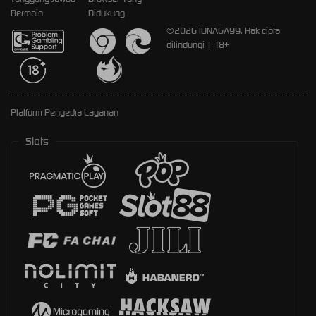
Bermain
Didukung
©2026 IDNAGA99. Hak cipta
dilindungi | 18+
Platform Penyedia Layanan
Slots