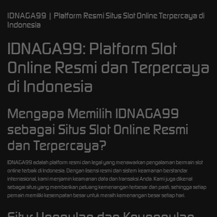
IDNAGA99 | Platform Resmi Situs Slot Online Terpercaya di
Indonesia
IDNAGA99: Platform Slot
Online Resmi dan Terpercaya
di Indonesia
Mengapa Memilih IDNAGA99
sebagai Situs Slot Online Resmi
dan Terpercaya?
IDNAGA99 adalah platform resmi dan legal yang menawarkan pengalaman bermain slot
online terbaik di Indonesia. Dengan lisensi resmi dan sistem keamanan berstandar
internasional, kami menjamin keamanan data dan transaksi Anda. Kami juga dikenal
sebagai situs yang memberikan peluang kemenangan terbesar dan pasti, sehingga setiap
pemain memiliki kesempatan besar untuk meraih kemenangan besar setiap hari.
Fitur Unggulan dan Keunggulan