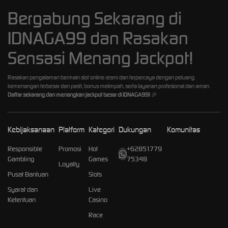
Bergabung Sekarang di
IDNAGA99 dan Rasakan
Sensasi Menang Jackpot!
Rasakan pengalaman bermain slot online resmi dan terpercaya dengan peluang
kemenangan terbesar dan pasti, bonus melimpah, serta layanan profesional dan aman.
Daftar sekarang dan menangkan jackpot besar di IDNAGA99!
🎉
Kebijaksanaan
Platform
Kategori
Dukungan
Komunitas
Responsible
Promosi
Hot
+62851779
Gambling
Games
75348
Loyalty
Pusat Bantuan
Slots
Syarat dan
Live
Ketentuan
Casino
Race