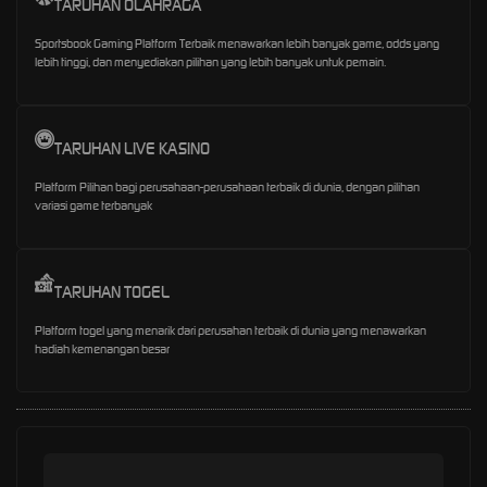
TARUHAN OLAHRAGA
Sportsbook Gaming Platform Terbaik menawarkan lebih banyak game, odds yang
lebih tinggi, dan menyediakan pilihan yang lebih banyak untuk pemain.
TARUHAN LIVE KASINO
Platform Pilihan bagi perusahaan-perusahaan terbaik di dunia, dengan pilihan
variasi game terbanyak
TARUHAN TOGEL
Platform togel yang menarik dari perusahan terbaik di dunia yang menawarkan
hadiah kemenangan besar