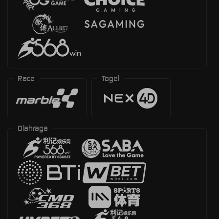
Race
Togel
Olahraga