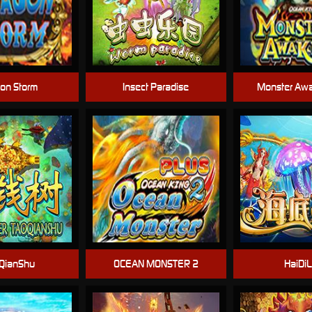
on Storm
Insect Paradise
Monster Awa
QianShu
OCEAN MONSTER 2
HaiDi