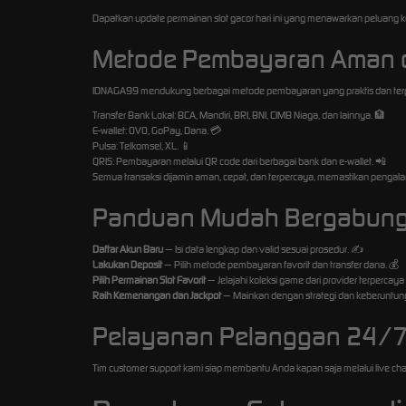
Dapatkan update permainan slot gacor hari ini yang menawarkan peluang 
Metode Pembayaran Aman 
IDNAGA99 mendukung berbagai metode pembayaran yang praktis dan terpe
Transfer Bank Lokal: BCA, Mandiri, BRI, BNI, CIMB Niaga, dan lainnya. 🏦
E-wallet: OVO, GoPay, Dana. 💳
Pulsa: Telkomsel, XL. 📱
QRIS: Pembayaran melalui QR code dari berbagai bank dan e-wallet. 📲
Semua transaksi dijamin aman, cepat, dan terpercaya, memastikan pengala
Panduan Mudah Bergabung 
Daftar Akun Baru
— Isi data lengkap dan valid sesuai prosedur. ✍️
Lakukan Deposit
— Pilih metode pembayaran favorit dan transfer dana. 💰
Pilih Permainan Slot Favorit
— Jelajahi koleksi game dari provider terpercay
Raih Kemenangan dan Jackpot
— Mainkan dengan strategi dan keberuntu
Pelayanan Pelanggan 24/7 
Tim customer support kami siap membantu Anda kapan saja melalui live c