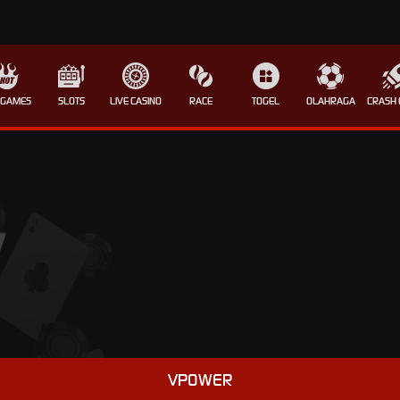
 GAMES
SLOTS
LIVE CASINO
RACE
TOGEL
OLAHRAGA
CRASH
VPOWER