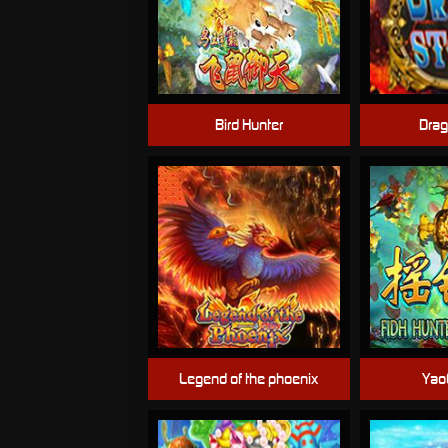
Bird Hunter
Drag
Legend of the phoenix
Yao