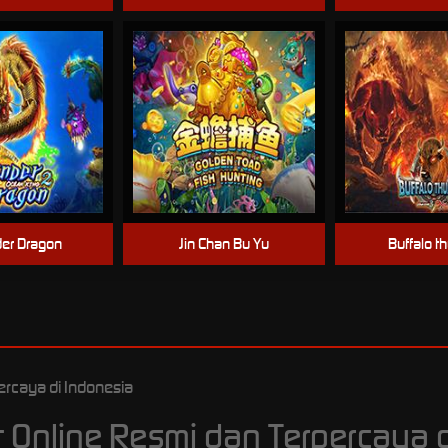
er Dragon
Jin Chan Bu Yu
Buffalo t
ercaya di Indonesia
 Online Resmi dan Terpercaya 