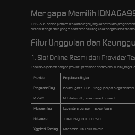
Mengapa Memilih IDNAGA99 s
IDNAGA99 adalah platform resmi dan legal yang menawarkan pengalaman ber
dikenal sebagai situs yang memberikan peluang kemenangan terbesar dan p
Fitur Unggulan dan Keungg
1. Slot Online Resmi dari Provider T
Kami bekerja sama dengan provider permainan slot terkenal dunia yang sudah
Provider
Penjelasan Singkat
Pragmatic Play
Inovatif, grafis HD, RTP tinggi, jackpot progresif besar
PG Soft
Mobile-friendly, tema menarik, inovatif
Microgaming
Legendaris, beragam, jackpot besar
Habanero
Tema beragam, fitur inovatif
Yggdrasil Gaming
Grafis memukau, fitur inovatif