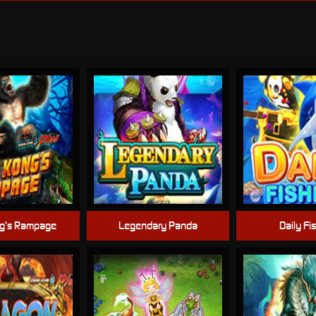
ng’s Rampage
Legendary Panda
Daily Fi