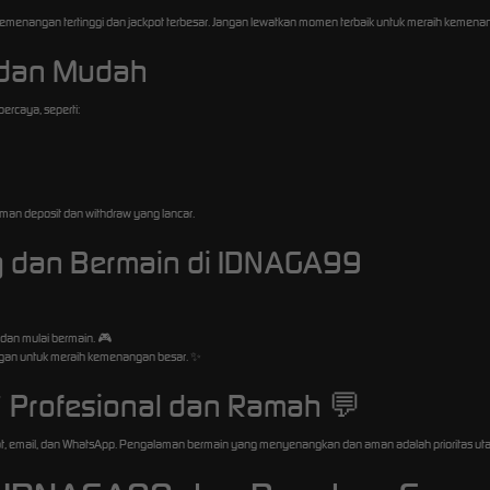
kemenangan tertinggi dan jackpot terbesar. Jangan lewatkan momen terbaik untuk meraih kemena
dan Mudah
rcaya, seperti:
man deposit dan withdraw yang lancar.
dan Bermain di IDNAGA99
a dan mulai bermain. 🎮
ngan untuk meraih kemenangan besar. ✨
Profesional dan Ramah 💬
hat, email, dan WhatsApp. Pengalaman bermain yang menyenangkan dan aman adalah prioritas ut