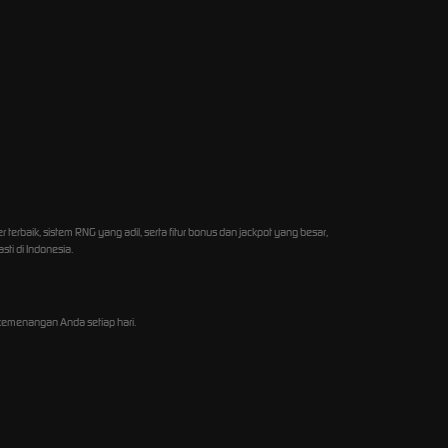
rbaik, sistem RNG yang adil, serta fitur bonus dan jackpot yang besar,
ti di Indonesia.
 kemenangan Anda setiap hari.