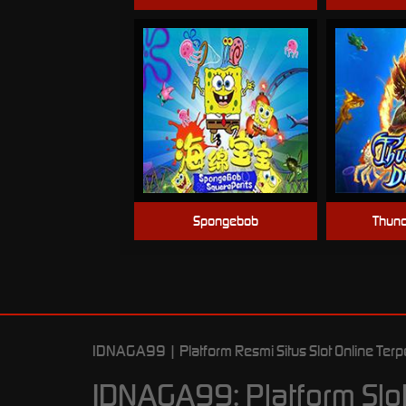
Spongebob
Thund
IDNAGA99 | Platform Resmi Situs Slot Online Terp
IDNAGA99: Platform Slot