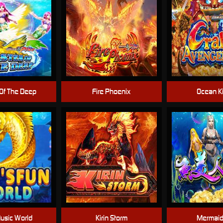
Of The Deep
Fire Phoenix
Ocean K
usic World
Kirin Storm
Mermaid