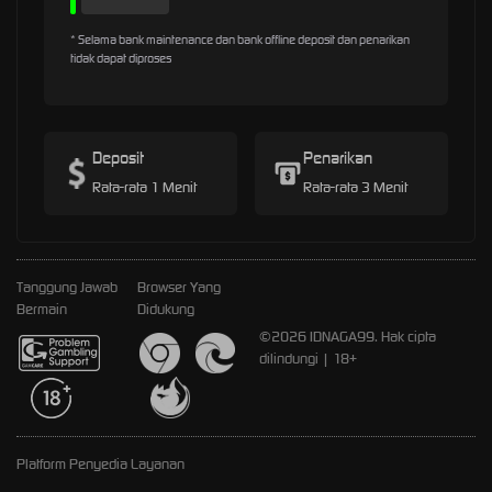
* Selama bank maintenance dan bank offline deposit dan penarikan
tidak dapat diproses
Deposit
Penarikan
Rata-rata 1 Menit
Rata-rata 3 Menit
Tanggung Jawab
Browser Yang
Bermain
Didukung
©2026 IDNAGA99. Hak cipta
dilindungi | 18+
Platform Penyedia Layanan