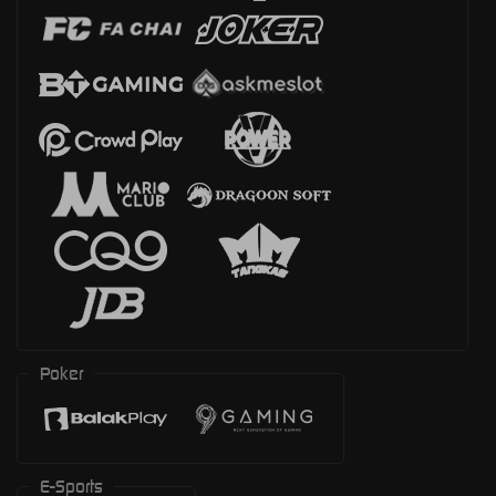
Poker
E-Sports