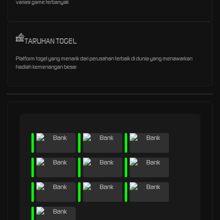
variasi game terbanyak
TARUHAN TOGEL
Platform togel yang menarik dari perusahan terbaik di dunia yang menawarkan
hadiah kemenangan besar