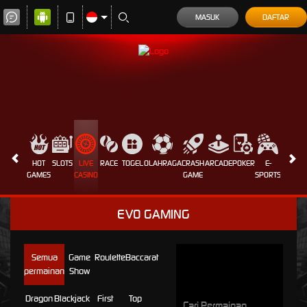
MASUK
DAFTAR
HOT
SLOTS
LIVE
RACE
TOGEL
OLAHRAGA
CRASH
ARCADE
POKER
E-
SABUN
GAMES
CASINO
GAME
SPORTS
AYAM
EVO GAMING
Semua
Game
Roulette
Baccarat
permainan
Show
Dragon
Blackjack
First
Top