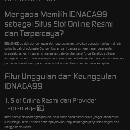
Mengapa Memilih IDNAGA99
sebagai Situs Slot Online Resmi
dan Terpercaya?
IDNAGA99 adalah platform resmi dan legal yang menawarkan pengalaman bermain slot
online terbaik di Indonesia. Dengan lisensi resmi dan sistem keamanan berstandar
internasional, kami menjamin keamanan data dan transaksi Anda. Kami juga dikenal
sebagai situs yang memberikan peluang kemenangan terbesar dan pasti, sehingga setiap
pemain memiliki kesempatan besar untuk meraih kemenangan besar setiap hari.
Fitur Unggulan dan Keunggulan
IDNAGA99
1. Slot Online Resmi dari Provider
Terpercaya 🎰
Kami bekerja sama dengan provider permainan slot terkenal dunia yang sudah terbukti
kualitasnya. Berikut adalah beberapa provider lengkap dengan penjelasan singkat dan
rating poin dari kami: