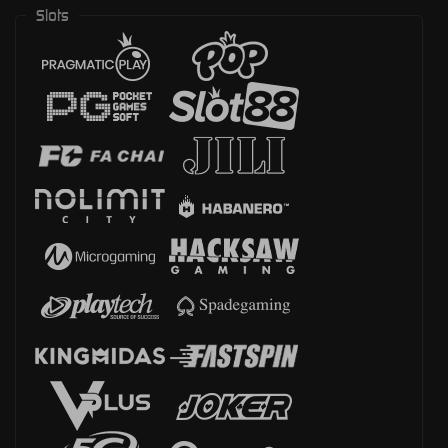
Slots