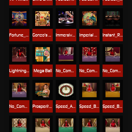
Fortune_Wheel
Gonzo's Treasure Map
Immersive_Roulette
Imperial Quest
Instant_Roulette
Lightning_Baccarat
Mega Ball
No_Comm_Baccarat
No_Comm_Speed_Baccarat_A
No_Comm_Speed_Baccarat_B
No_Comm_Speed_Baccarat_C
Prosperity Tree Baccarat
Speed_Auto_Roulette
Speed_Baccarat_A
Speed_Baccarat_B