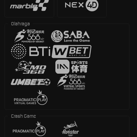
Olahraga
Crash Game