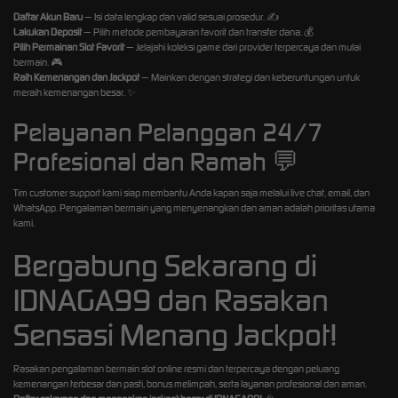
Daftar Akun Baru
— Isi data lengkap dan valid sesuai prosedur. ✍️
Lakukan Deposit
— Pilih metode pembayaran favorit dan transfer dana. 💰
Pilih Permainan Slot Favorit
— Jelajahi koleksi game dari provider terpercaya dan mulai
bermain. 🎮
Raih Kemenangan dan Jackpot
— Mainkan dengan strategi dan keberuntungan untuk
meraih kemenangan besar. ✨
Pelayanan Pelanggan 24/7
Profesional dan Ramah 💬
Tim customer support kami siap membantu Anda kapan saja melalui live chat, email, dan
WhatsApp. Pengalaman bermain yang menyenangkan dan aman adalah prioritas utama
kami.
Bergabung Sekarang di
IDNAGA99 dan Rasakan
Sensasi Menang Jackpot!
Rasakan pengalaman bermain slot online resmi dan terpercaya dengan peluang
kemenangan terbesar dan pasti, bonus melimpah, serta layanan profesional dan aman.