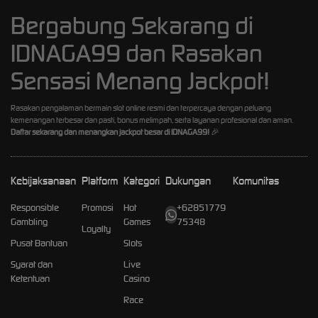
Bergabung Sekarang di
IDNAGA99 dan Rasakan
Sensasi Menang Jackpot!
Rasakan pengalaman bermain slot online resmi dan terpercaya dengan peluang
kemenangan terbesar dan pasti, bonus melimpah, serta layanan profesional dan aman.
Daftar sekarang dan menangkan jackpot besar di IDNAGA99!
🎉
Kebijaksanaan
Platform
Kategori
Dukungan
Komunitas
Responsible
Promosi
Hot
+62851779
Gambling
Games
75348
Loyalty
Pusat Bantuan
Slots
Syarat dan
Live
Ketentuan
Casino
Race