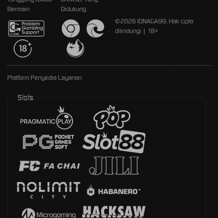
Bermain
Didukung
©2026 IDNAGA99. Hak cipta
dilindungi | 18+
Platform Penyedia Layanan
Slots