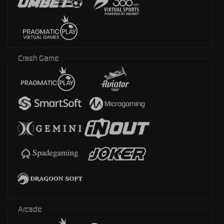
Crash Game
Arcade