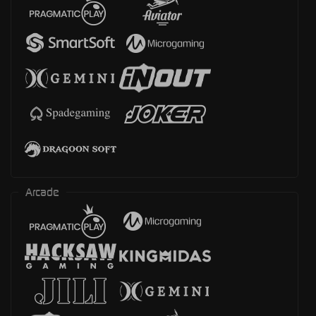
Arcade