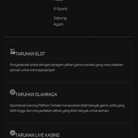
E-Sports
Sabung
Ayam
TARUHAN SLOT
Penyedia slot online dengan beragam pilihan game menarik yang memudahkan
pemain untuk mencapai jackpot
TARUHAN OLAHRAGA
Sportsbook Gaming Platform Terbaik menawarkan lebih banyak game, odds yang
lebih tinggi, dan menyediakan pilihan yang lebih banyak untuk pemain.
TARUHAN LIVE KASINO