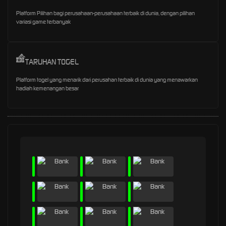
Platform Pilihan bagi perusahaan-perusahaan terbaik di dunia, dengan pilihan
variasi game terbanyak
TARUHAN TOGEL
Platform togel yang menarik dari perusahan terbaik di dunia yang menawarkan
hadiah kemenangan besar