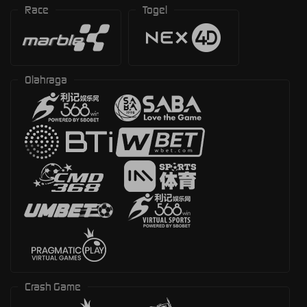
Race
Togel
Olahraga
Crash Game