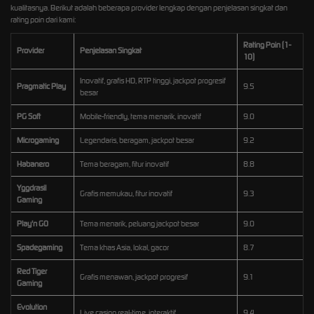
kualitasnya. Berikut adalah beberapa provider lengkap dengan penjelasan singkat dan
rating poin dari kami:
Rating Poin (1-
Provider
Penjelasan Singkat
10)
Inovatif, grafis HD, RTP tinggi, jackpot progresif
Pragmatic Play
9.5
besar
PG Soft
Mobile-friendly, tema menarik, inovatif
9.0
Microgaming
Legendaris, beragam, jackpot besar
9.2
Habanero
Tema beragam, fitur inovatif
8.8
Yggdrasil
Grafis memukau, fitur inovatif
9.3
Gaming
Play'n GO
Tema menarik, peluang jackpot besar
9.0
Spadegaming
Tema khas Asia, lokal, gacor
8.7
Red Tiger
Grafis menawan, jackpot progresif
9.1
Gaming
Evolution
Live casino real-time, interaktif
9.4