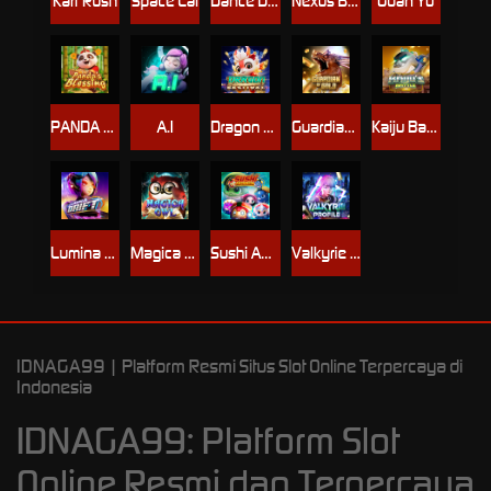
Kart Rush
Space Cat
Dance Dance Dance
Nexus Blade
Guan Yu
PANDA BLESSING
A.I
Dragon Festive
Guardian of Gold
Kaiju Battle
Lumina Drift
Magica Owl
Sushi Avenger
Valkyrie Profile
IDNAGA99 | Platform Resmi Situs Slot Online Terpercaya di
Indonesia
IDNAGA99: Platform Slot
Online Resmi dan Terpercaya