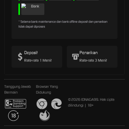
* Selama bank maintenance dan bank offline deposit dan penarikan
tidak dapat diproses
Deposit
Penarikan
Rata-rata 1 Menit
Rata-rata 3 Menit
Tanggung Jawab
Browser Yang
Bermain
Didukung
©2026 IDNAGA99. Hak cipta
dilindungi | 18+