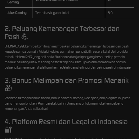
Gaming
Joker Gaming
Tema klasik, gacor, lokal
8.9
2. Peluang Kemenangan Terbesar dan
Pasti 💪
Di IDNAGA99, kami berkomitmen memberikan peluang kemenangan terbesar dan pasti
kepada semua pemain. Melalui koleksi permainan yang dipilih secara ketat dari provider
terbaik, sistem RNG yang adil, serta fitur bonus dan jackpot yang besar, setiap pemain
memiliki peluang untuk menang besar setiap hari. Kami yakin dan memastikan bahwa
peluang kemenangan di platform kami adalah yang tertinggi dan paling pasti di Indonesia.
3. Bonus Melimpah dan Promosi Menarik
🎁
Rasakan berbagai bonus harian, bonus selamat datang, free spins, dan program loyalitas
yang menguntungkan. Promosi eksklusif ini dirancang untuk meningkatkan peluang
kemenangan Anda setiap hari.
4. Platform Resmi dan Legal di Indonesia
🔐