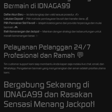
Bermain di IDNAGA99
Daftar Akun Baru
— Isi data lengkap dan valid sesuai prosedur. ✍️
Lakukan Deposit
— Pilih metode pembayaran favorit dan transfer dana. 💰
Pilih Permainan Slot Favorit
— Jelajahi koleksi game dari provider terpercaya dan mulai
bermain. 🎮
Raih Kemenangan dan Jackpot
— Mainkan dengan strategi dan keberuntungan untuk
meraih kemenangan besar. ✨
Pelayanan Pelanggan 24/7
Profesional dan Ramah 💬
Tim customer support kami siap membantu Anda kapan saja melalui live chat, email, dan
WhatsApp. Pengalaman bermain yang menyenangkan dan aman adalah prioritas utama
kami.
Bergabung Sekarang di
IDNAGA99 dan Rasakan
Sensasi Menang Jackpot!