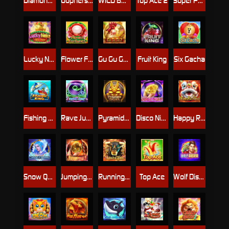
Diamond Treasure
Gophers War
WILD BOUNTY 2
Top Ace 2
Super Power Bank
Lucky Neko New Year
Flower Fortunes
Gu Gu Gu2
Fruit King
Six Gacha
Fishing King
Rave Jump
Pyramid Raider
Disco Night M
Happy Rich Year
Snow Queen
Jumping Mobile
Running Toro
Top Ace
Wolf Disco