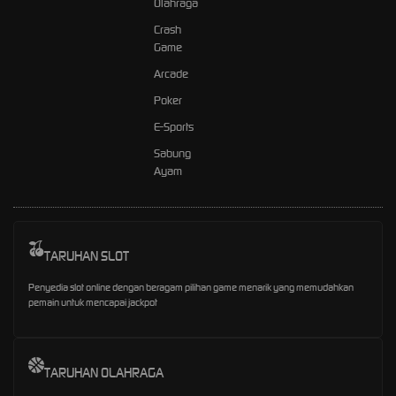
Olahraga
Crash
Game
Arcade
Poker
E-Sports
Sabung
Ayam
TARUHAN SLOT
Penyedia slot online dengan beragam pilihan game menarik yang memudahkan
pemain untuk mencapai jackpot
TARUHAN OLAHRAGA