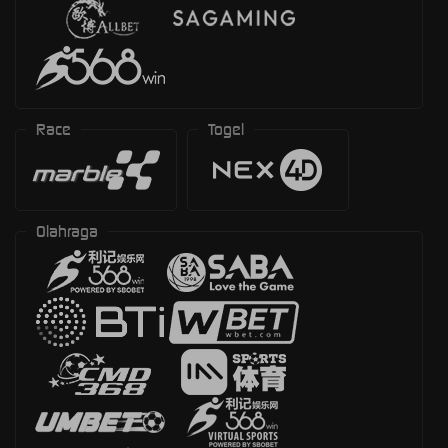
Race
Togel
Olahraga