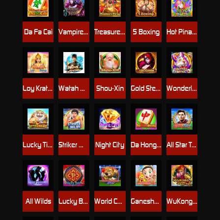
Da Fa Cai
Vampire Kiss
Treasure Pirate
5 Boxing
Hot Pinatas
Loy Krathong
Watah Master
Shou-Xin
Gold Stealer
Wonderland
Lucky Tigers
Striker WILD
Night City
Da Hong Zhong
All Star Team
All Wilds
Lucky Bats
World Cup Russia 2018
Ganesha Jr.
WuKong&Peaches