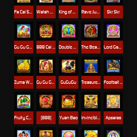
Fa Cai Shen
Watah Master 2
King of Atlantis
Rave Jump 2
Skr Skr
Gu Gu Gu 3
888 Cai Shen
Double Fly
The Beast War
Lord Ganesha
Zuma Wild
Gu Gu Gu 2 M
GuGuGu
Treasure of Seti
Football Boots
Fruity Carnival
[888]
Yuan Bao
Invincible Elephant
Apsaras