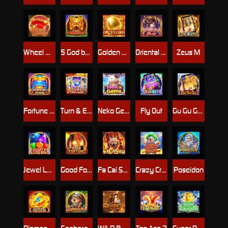
Wheel Money
5 God beasts
Golden Eggs
Oriental Beauty
Zeus M
Fortune Totem
Turn & Earn
Neko Gems
Fly Out
Gu Gu Gu M
Jewel Luxury
Good Fortune M
Fa Cai Shen M
Crazy Crazy
Poseidon