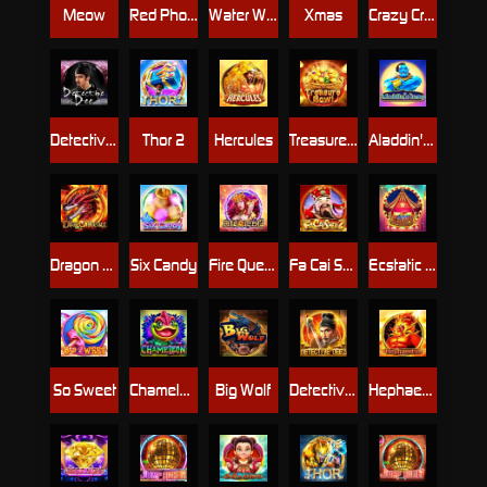
Meow
Red Phoenix
Water World
Xmas
Crazy Crazy 2
Detective Dee
Thor 2
Hercules
Treasure Bowl
Aladdin's lamp
Dragon Heart
Six Candy
Fire Queen2
Fa Cai Shen2
Ecstatic Circus
So Sweet
Chameleon
Big Wolf
Detective Dee 2
Hephaestus