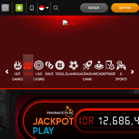
MASUK
DAFTAR
HOT
SLOTS
LIVE
RACE
TOGEL
OLAHRAGA
CRASH
ARCADE
POKER
E-
SABUN
GAMES
CASINO
GAME
SPORTS
AYAM
IDR
12,686,
JACKPOT
PLAY